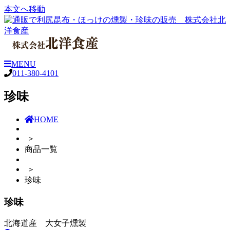
本文へ移動
北洋食産
株式会社
MENU

011-380-4101
珍味
HOME
＞
商品一覧
＞
珍味
珍味
北海道産 大女子燻製