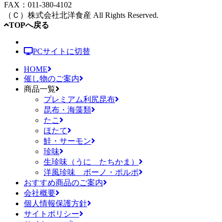
FAX：011-380-4102
（Ｃ）
株式会社北洋食産
All Rights Reserved.
TOPへ戻る
PCサイトに切替
HOME
催し物のご案内
商品一覧
プレミアム利尻昆布
昆布・海藻類
たこ
ほたて
鮭・サーモン
珍味
生珍味（うに たちかま）
洋風珍味 ボーノ・ポルポ
おすすめ商品のご案内
会社概要
個人情報保護方針
サイトポリシー